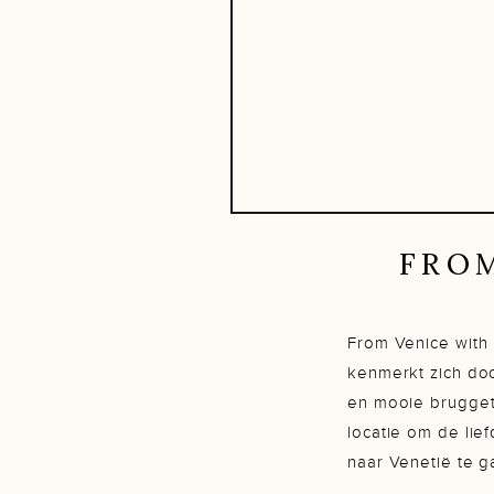
FROM
From Venice with 
kenmerkt zich do
en mooie bruggetj
locatie om de lie
naar Venetië te g