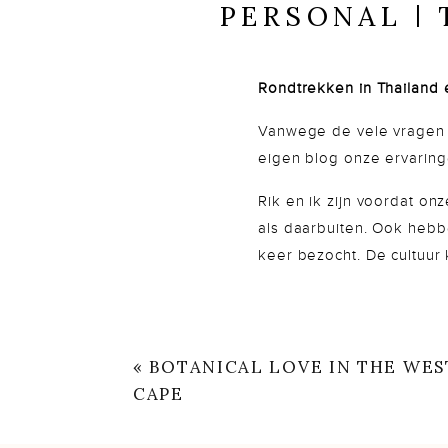
PERSONAL | 
Rondtrekken in Thailand e
Vanwege de vele vragen e
eigen blog onze ervaringe
Rik en ik zijn voordat on
als daarbuiten. Ook hebb
keer bezocht. De cultuur
relaxter.
Thailand is een land dat 
en het vervoer is er goe
«
BOTANICAL LOVE IN THE WES
Zeker voor een reis met k
CAPE
bijna bij elke supermarkt
baby voeding.