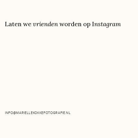
Zo check ik altijd of de 
favoriete luchtje aanwezig
Laten we
vrienden
worden op I
nstagram
het vastleggen van deze 
vastlegt en je later de 
Daarnaast heb ik de volge
worden:
Zorg ervoor dat de kam
genoeg daglicht binnen
Mocht je de gelegenhe
dat zeker aan! Het geef
INFO@MARIELLEKOKKEFOTOGRAFIE.NL
eenheid in de foto’s.
De familie, vrienden o
klaar zijn, dus de juis