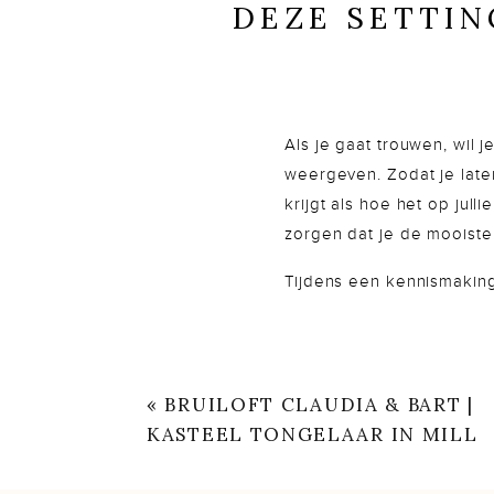
DEZE SETTI
FOTO
Als je gaat trouwen, wil j
weergeven. Zodat je late
krijgt als hoe het op jull
zorgen dat je de mooiste f
Tijdens een kennismaking 
denken om jouw bruiloft 
de 150 bruiloften mogen f
delen.
«
BRUILOFT CLAUDIA & BART |
KASTEEL TONGELAAR IN MILL
Tijdens het klaarmaken vo