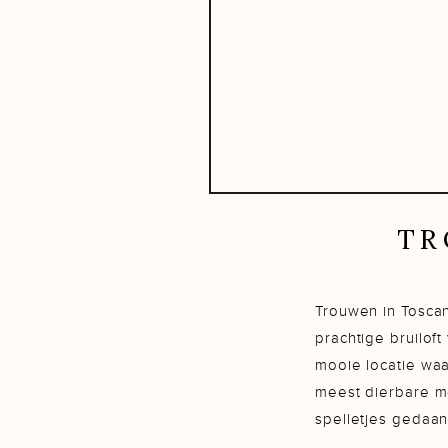
TR
Trouwen in Tosca
prachtige bruilof
mooie locatie waa
meest dierbare m
spelletjes gedaan