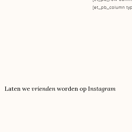
[et_pb_column ty
voor altijd vastg
use_border_color=”
mooiste moment, v
admin_label=”Leuk
text_orientation=
border_style=”soli
Laten we
vrienden
worden op I
nstagram