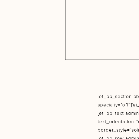
[et_pb_section bb_
specialty=”off”][
[et_pb_text admin
text_orientation=
border_style=”soli
[et_pb_row admin_